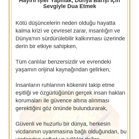
Hayırlı İşler Yapmak, Dünya Barışı İçin
Sevgiyle Dua Etmek
Kötü düşüncelerin neden olduğu hayatta
kalma krizi ve çevresel zarar, insanlığın ve
Dünya'nın sürdürülebilir kalkınması üzerinde
derin bir etkiye sahipken,
Tüm canlılar benzersizdir ve evrendeki
yaşamın orijinal kaynağından gelirken,
İnsanların ruhlarının kökenini takip etme
eşitliği ve özgürlüğünün gerçek insan hakları
korumaları ile güvence altına alınması
gerektiğini göz önünde bulundurarak,
Güvenli ve huzurlu bir dünya, herkesin
vicdanının uyanmasına bağlı olduğundan, bu