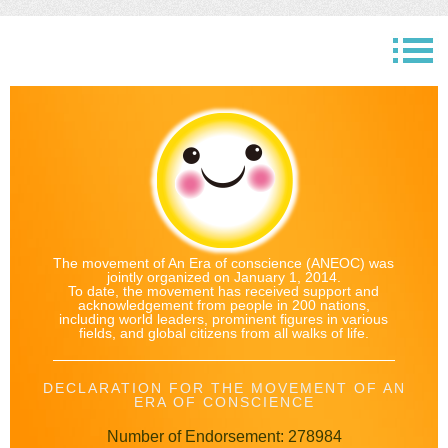
The movement of An Era of conscience (ANEOC) was
jointly organized on January 1, 2014.
To date, the movement has received support and
acknowledgement from people in 200 nations,
including world leaders, prominent figures in various
fields, and global citizens from all walks of life.
DECLARATION FOR THE MOVEMENT OF AN
ERA OF CONSCIENCE
Number of Endorsement: 278984