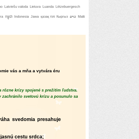
no
Latviešu valoda
Lietuva
Luanda
Lëtzebuergesch
ra
កម្ពុជា
Indonesia
Jawa
қазақ тілі
Кыргыз
ລາວ
Malti
omie vás a mňa a vytvára éru
rôzne krízy spojené s prežitím ľudstva.
 zachránilo svetovú krízu a posunulo sa
ováha svedomia presahuje
 jasnú cestu srdca;