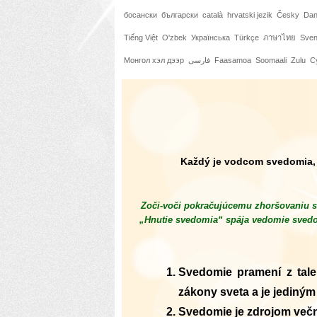
босански
български
català
hrvatski jezik
Česky
Da
Tiếng Việt
O'zbek
Українська
Türkçe
ภาษาไทย
Sve
Монгол хэл дээр
فارسی
Faasamoa
Soomaali
Zulu
C
Každý je vodcom svedomia, p
Zoči-voči pokračujúcemu zhoršovaniu sa
„Hnutie svedomia“ spája vedomie svedom
Svedomie pramení z tale
zákony sveta a je jediný
Svedomie je zdrojom večné