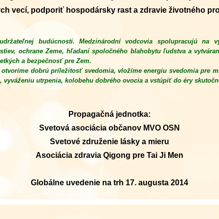
kých vecí, podporiť hospodársky rast a zdravie životného pro
ržateľnej budúcnosti. Medzinárodní vodcovia spolupracujú na v
rstiev, ochrane Zeme, hľadaní spoločného blahobytu ľudstva a vytváran
etkých a bezpečnosť pre Zem.
 otvoríme dobrú príležitosť svedomia, vložíme energiu svedomia pre mi
, vyváženiu utrpenia, kolobehu dobrého ovocia a vstúpiť do éry skutoč
Propagačná jednotka:
Svetová asociácia občanov MVO OSN
Svetové združenie lásky a mieru
Asociácia zdravia Qigong pre Tai Ji Men
Globálne uvedenie na trh 17. augusta 2014