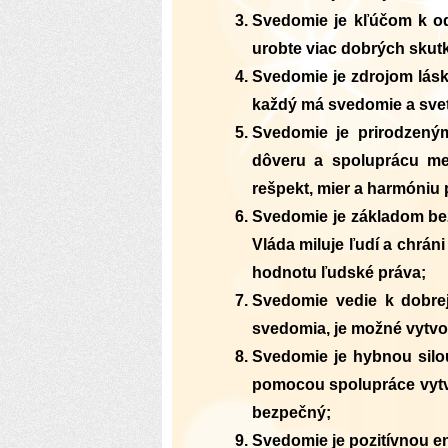
Svedomie je kľúčom k od
urobte viac dobrých skut
Svedomie je zdrojom lásk
každý má svedomie a svet
Svedomie je prirodzeným
dôveru a spoluprácu me
rešpekt, mier a harmóniu 
Svedomie je základom bezp
Vláda miluje ľudí a chrá
hodnotu ľudské práva;
Svedomie vedie k dobrej
svedomia, je možné vytvori
Svedomie je hybnou silou
pomocou spolupráce vytvá
bezpečný;
Svedomie je pozitívnou en