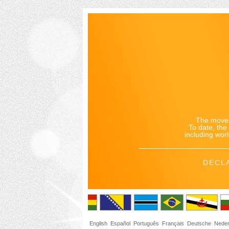
The movem
To date, th
including worl
DECL
English
Español
Português
Français
Deutsche
Neder