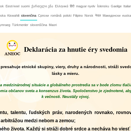
nsk
Eesti keel
suomi
ქართული ენა
Ελληνικά
हिंदी
magyar nyelv
Íslensku
Gaeilge
Italia
nska
Kiswahili
slovenčina
Српски
română
polski
Filipino
Norsk
नेपाल
Македонски
euska
ymraeg
Türkmenler
slovenščina
Maori
Deklarácia za hnutie éry svedomia
resahuje etnické skupiny, viery, druhy a národnosti, stráži sved
lásky a mieru.
 medzinárodnej situácie a globálneho prostredia sa v bode zlomu tlačia 
ia občanov sveta a konsenzus života. Spoločenstvo je zjednotené, aby
k večnosti. Neustály vývoj.
ntu, talentu, ľudských práv, narodených rovnako, rovn
m arbitrážou medzi nebom a zemou;
ho života. Každý si stráži dobré srdce a necháva ho viesť