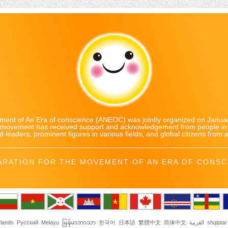
ent of An Era of conscience (ANEOC) was jointly organized on Januar
e movement has received support and acknowledgement from people in 
d leaders, prominent figures in various fields, and global citizens from all
ARATION FOR THE MOVEMENT OF AN ERA OF CONSC
lands
Русский
Melayu
မြန်မာဘာသာ
한국어
日本語
繁體中文
简体中文
العربية
shqiptar