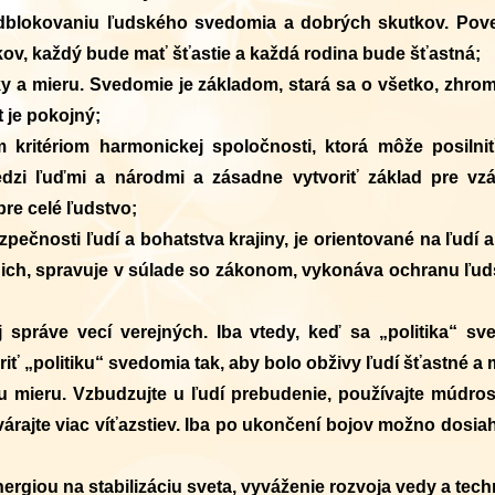
blokovaniu ľudského svedomia a dobrých skutkov. Pove
kov, každý bude mať šťastie a každá rodina bude šťastná;
y a mieru. Svedomie je základom, stará sa o všetko, zhrom
 je pokojný;
 kritériom harmonickej spoločnosti, ktorá môže posiln
dzi ľuďmi a národmi a zásadne vytvoriť základ pre v
pre celé ľudstvo;
ečnosti ľudí a bohatstva krajiny, je orientované na ľudí 
ni ich, spravuje v súlade so zákonom, vykonáva ochranu ľu
 správe vecí verejných. Iba vtedy, keď sa „politika“ sv
ť „politiku“ svedomia tak, aby bolo obživy ľudí šťastné a m
 mieru. Vzbudzujte u ľudí prebudenie, používajte múdrosť
rajte viac víťazstiev. Iba po ukončení bojov možno dosia
ergiou na stabilizáciu sveta, vyváženie rozvoja vedy a techn