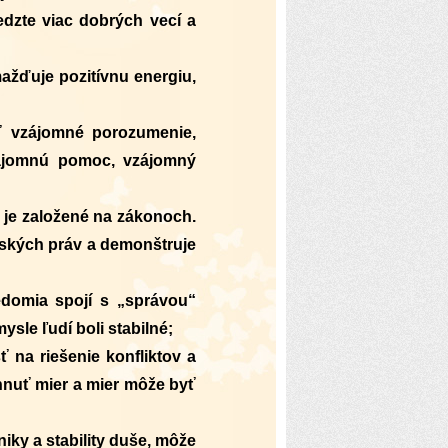
dzte viac dobrých vecí a
ažďuje pozitívnu energiu,
iť vzájomné porozumenie,
zájomnú pomoc, vzájomný
a je založené na zákonoch.
dských práv a demonštruje
edomia spojí s „správou“
ysle ľudí boli stabilné;
 na riešenie konfliktov a
hnuť mier a mier môže byť
iky a stability duše, môže