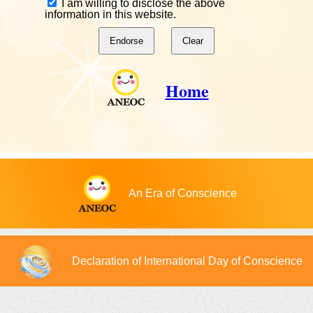
I am willing to disclose the above
information in this website.
Home
An Era of Conscience
Declaration of International Day of Conscience