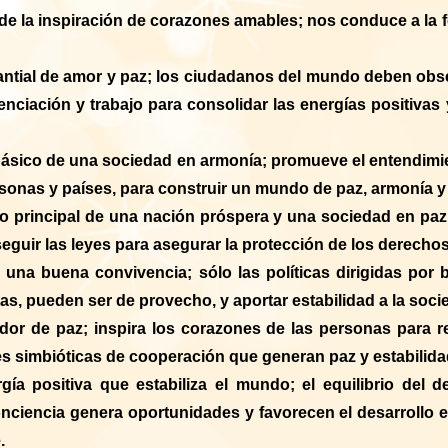
 de la inspiración de corazones amables; nos conduce a la f
ntial de amor y paz; los ciudadanos del mundo deben obs
nciación y trabajo para consolidar las energías positivas 
 básico de una sociedad en armonía; promueve el entendimi
sonas y países, para construir un mundo de paz, armonía y
eo principal de una nación próspera y una sociedad en pa
seguir las leyes para asegurar la protección de los derech
una buena convivencia; sólo las políticas dirigidas por 
as, pueden ser de provecho, y aportar estabilidad a la soci
ador de paz; inspira los corazones de las personas para re
es simbióticas de cooperación que generan paz y estabilida
gía positiva que estabiliza el mundo; el equilibrio del de
conciencia genera oportunidades y favorecen el desarrollo
.