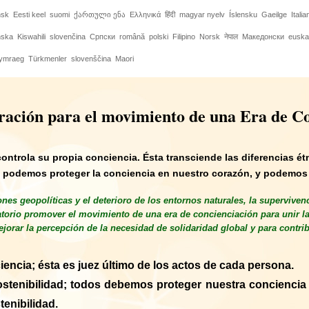
nsk
Eesti keel
suomi
ქართული ენა
Ελληνικά
हिंदी
magyar nyelv
Íslensku
Gaeilge
Italia
nska
Kiswahili
slovenčina
Српски
română
polski
Filipino
Norsk
नेपाल
Македонски
euska
ymraeg
Türkmenler
slovenščina
Maori
ración para el movimiento de una Era de C
ntrola su propia conciencia. Ésta transciende las diferencias ét
s podemos proteger la conciencia en nuestro corazón, y podemos 
ones geopolíticas y el deterioro de los entornos naturales, la superviven
gatorio promover el movimiento de una era de concienciación para unir 
jorar la percepción de la necesidad de solidaridad global y para contribu
ncia; ésta es juez último de los actos de cada persona.
ostenibilidad; todos debemos proteger nuestra conciencia 
tenibilidad.