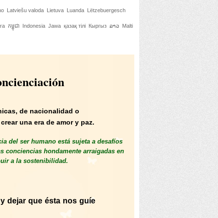
no
Latviešu valoda
Lietuva
Luanda
Lëtzebuergesch
ra
កម្ពុជា
Indonesia
Jawa
қазақ тілі
Кыргыз
ລາວ
Malti
oncienciación
nicas, de nacionalidad o
crear una era de amor y paz.
cia del ser humano está sujeta a desafíos
las conciencias hondamente arraigadas en
ir a la sostenibilidad.
y dejar que ésta nos guíe