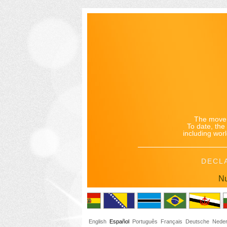
The movem
To date, th
including worl
DECL
Nu
English
Español
Português
Français
Deutsche
Neder