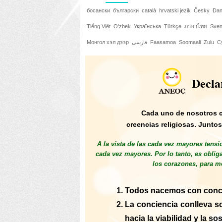
босански
български
català
hrvatski jezik
Česky
Da
Tiếng Việt
O'zbek
Українська
Türkçe
ภาษาไทย
Sve
Монгол хэл дээр
فارسی
Faasamoa
Soomaali
Zulu
C
Decla
Cada uno de nosotros co
creencias religiosas. Junto
A la vista de las cada vez mayores tensi
cada vez mayores. Por lo tanto, es obli
los corazones, para me
Todos nacemos con concie
La conciencia conlleva s
hacia la viabilidad y la sos