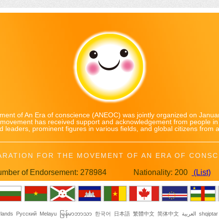
ent of An Era of conscience (ANEOC) was jointly organized on Januar
e movement has received support and acknowledgement from people in 
d leaders, prominent figures in various fields, and global citizens from all
ARATION FOR THE MOVEMENT OF AN ERA OF CONSC
mber of Endorsement: 278984
Nationality: 200
(List)
lands
Русский
Melayu
မြန်မာဘာသာ
한국어
日本語
繁體中文
简体中文
العربية
shqiptar