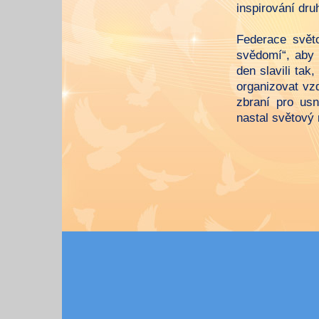
inspirování dr
Federace svět
svědomí“, aby 
den slavili tak
organizovat vz
zbraní pro us
nastal světový 