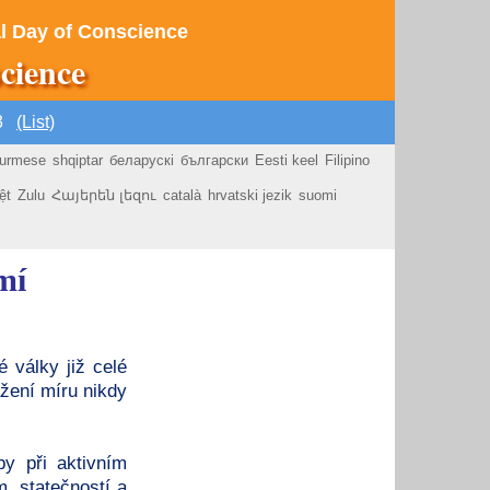
nal Day of Conscience
cience
03
(List)
urmese
shqiptar
беларускі
български
Eesti keel
Filipino
ệt
Zulu
Հայերեն լեզու
català
hrvatski jezik
suomi
mí
 války již celé
ažení míru nikdy
y při aktivním
m, statečností a