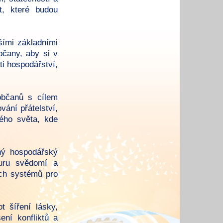
t, které budou
šími základními
bčany, aby si v
ti hospodářství,
občanů s cílem
ování přátelství,
ého světa, kde
lný hospodářský
turu svědomí a
ích systémů pro
 šíření lásky,
ení konfliktů a