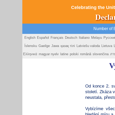
Celebrating the Unit
Decla
Number of 
English
Español
Français
Deutsch
Italiano
Melayu
Русски
Íslensku
Gaeilge
Jawa
қазақ тілі
Latviešu valoda
Lietuva
Ελληνικά
magyar nyelv
latine
polski
română
slovenčina
ภา
V
Od konce 2. sv
století. Zkáza 
neustala, přest
Vybízíme všec
hledání míru a 