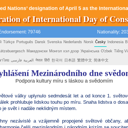
ed Nations’ designation of April 5 as the Internatio
ration of International Day of Cons
Endorsement: 79746
Nationality: 2
й
Türkçe
Português
Dansk
Svenska
Nederlands
Norsk
Česky
Indonesia
B
Lëtzebuergesch
Македонски
Монгол хэл дээр
Українська
O'zbek
Tiếng Vi
ษาไทย
فارسی
العربية
नेपाल
हिंदी
한국어
日本語
繁體中文
简体中文
yhlášení Mezinárodního dne svědo
Podpora kultury míru s láskou a svědomím
ětové války uplynulo sedmdesát let a od konce 1. světové
válek prohlubuje lidskou touhu po míru. Snaha lidstva o dos
o je svět i nadále neklidným místem.
hny nezávislé a vzájemně propojené světové občany, ab
harmonie čelili mezinárodním i národním krizím se soucite