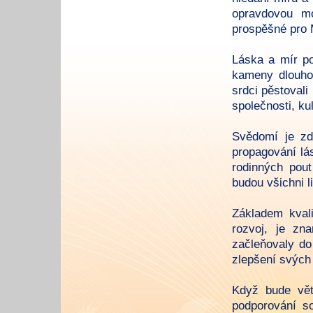
opravdovou mo
prospěšné pro M
Láska a mír po
kameny dlouhod
srdci pěstovali
společnosti, ku
Svědomí je zd
propagování lásk
rodinných pou
budou všichni 
Základem kvali
rozvoj, je zn
začleňovaly do
zlepšení svých
Když bude vět
podporování so