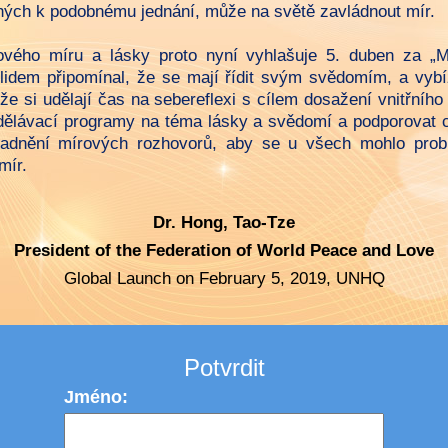
uhých k podobnému jednání, může na světě zavládnout mír.
ového míru a lásky proto nyní vyhlašuje 5. duben za „M
lidem připomínal, že se mají řídit svým svědomím, a vybíz
, že si udělají čas na sebereflexi s cílem dosažení vnitřního
dělávací programy na téma lásky a svědomí a podporovat c
nadnění mírových rozhovorů, aby se u všech mohlo prob
mír.
Dr. Hong, Tao-Tze
President of the Federation of World Peace and Love
Global Launch on February 5, 2019, UNHQ
Potvrdit
Jméno: