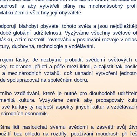
udrostí a aby vytvářeli plány na mnohonásobný profi
atku Zemi i všechny její obyvatele.
dporují blahobyt obyvatel tohoto světa a jsou nejdůležitěj
obé globální udržitelnosti. Vyzýváme všechny světové o
 lásku, a tím nastolili rovnováhu v posilování rozvoje v oblas
ltury, duchovna, technologie a vzdělávání.
rojem lásky. Je nezbytné probudit svědomí světových 
y, tolerance, přijetí a péče mezi lidmi, a zajistit tak posil
t a mezinárodních vztahů, což usnadní vytvoření jednotn
lidé spolupracovat na společném dobru.
tního vzdělávání, které je nutné pro dlouhodobě udržite
amenitá kultura. Vyzýváme země, aby propagovaly kul
 své kultury ty nejlepší aspekty jiných kultur a vzdělávac
 národních ekonomik.
šina lidí naslouchat svému svědomí a zasvětí svůj život
užití bez ohledu na rozdíly, používání moudrosti při řeš