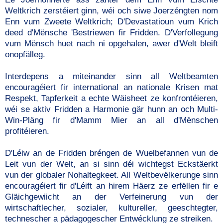
Weltkrich zerstéiert ginn, wéi och siwe Joerzéngten nom
Enn vum Zweete Weltkrich; D'Devastatioun vum Krich
deed d'Mënsche 'Bestriewen fir Fridden. D'Verfollegung
vum Mënsch huet nach ni opgehalen, awer d'Welt bleift
onopfälleg.
Interdepens a miteinander sinn all Weltbeamten
encouragéiert fir international an nationale Krisen mat
Respekt, Tapferkeit a echte Wäisheet ze konfrontéieren,
wéi se aktiv Fridden a Harmonie gär hunn an och Multi-
Win-Pläng fir d'Mamm Mier an all d'Mënschen
profitéieren.
D'Léiw an de Fridden bréngen de Wuelbefannen vun de
Leit vun der Welt, an si sinn déi wichtegst Eckstäerkt
vun der globaler Nohaltegkeet. All Weltbevëlkerunge sinn
encouragéiert fir d'Léift an hirem Häerz ze erfëllen fir e
Gläichgewiicht an der Verfeinerung vun der
wirtschaftlecher, sozialer, kultureller, geeschtegter,
technescher a pädagogescher Entwécklung ze streiken.