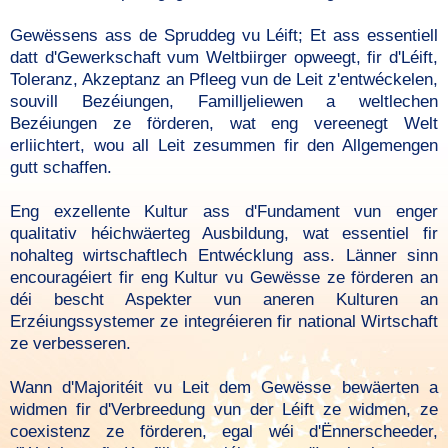
Gewëssens ass de Spruddeg vu Léift; Et ass essentiell
datt d'Gewerkschaft vum Weltbiirger opweegt, fir d'Léift,
Toleranz, Akzeptanz an Pfleeg vun de Leit z'entwéckelen,
souvill Bezéiungen, Familljeliewen a weltlechen
Bezéiungen ze förderen, wat eng vereenegt Welt
erliichtert, wou all Leit zesummen fir den Allgemengen
gutt schaffen.
Eng exzellente Kultur ass d'Fundament vun enger
qualitativ héichwäerteg Ausbildung, wat essentiel fir
nohalteg wirtschaftlech Entwécklung ass. Länner sinn
encouragéiert fir eng Kultur vu Gewësse ze förderen an
déi bescht Aspekter vun aneren Kulturen an
Erzéiungssystemer ze integréieren fir national Wirtschaft
ze verbesseren.
Wann d'Majoritéit vu Leit dem Gewësse bewäerten a
widmen fir d'Verbreedung vun der Léift ze widmen, ze
coexistenz ze förderen, egal wéi d'Ënnerscheeder,