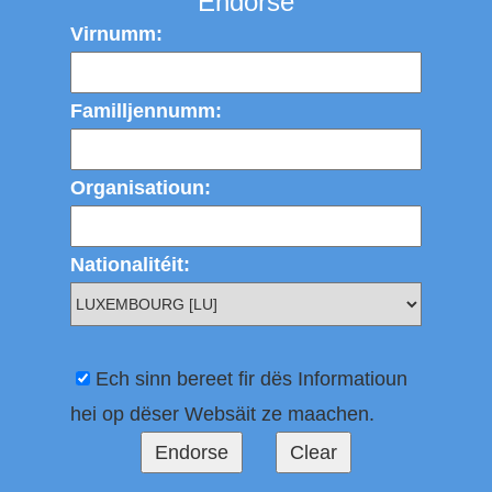
Endorse
Virnumm:
Familljennumm:
Organisatioun:
Nationalitéit:
Ech sinn bereet fir dës Informatioun
hei op dëser Websäit ze maachen.