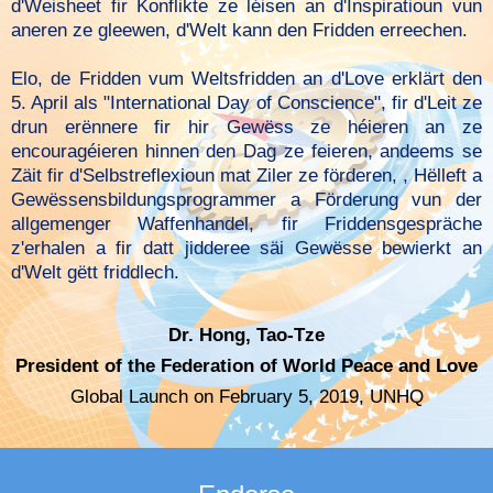
d'Weisheet fir Konflikte ze léisen an d'Inspiratioun vun
aneren ze gleewen, d'Welt kann den Fridden erreechen.
Elo, de Fridden vum Weltsfridden an d'Love erklärt den
5. April als "International Day of Conscience", fir d'Leit ze
drun erënnere fir hir Gewëss ze héieren an ze
encouragéieren hinnen den Dag ze feieren, andeems se
Zäit fir d'Selbstreflexioun mat Ziler ze förderen, , Hëlleft a
Gewëssensbildungsprogrammer a Förderung vun der
allgemenger Waffenhandel, fir Friddensgespräche
z'erhalen a fir datt jidderee säi Gewësse bewierkt an
d'Welt gëtt friddlech.
Dr. Hong, Tao-Tze
President of the Federation of World Peace and Love
Global Launch on February 5, 2019, UNHQ