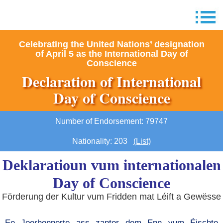
Celebrating the United Nations’ designation
of April 5 as the International Day of
Conscience
Declaration of International
Day of Conscience
Number of Endorsement: 79747
Nationality: 203
(List)
Deklaratioun vum internationalen
Day of Conscience
Förderung der Kultur vum Fridden mat Léift a Gewësse
Ee Joerhonnerte ass zanter dem Enn vum Éischte