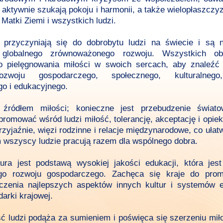
 aktywnie szukają pokoju i harmonii, a także wielopłaszcz
 Matki Ziemi i wszystkich ludzi.
j przyczyniają się do dobrobytu ludzi na świecie i są n
 globalnego zrównoważonego rozwoju. Wszystkich oby
o pielęgnowania miłości w swoich sercach, aby znaleź
ozwoju gospodarczego, społecznego, kulturalneg
go i edukacyjnego.
 źródłem miłości; konieczne jest przebudzenie świat
promować wśród ludzi miłość, tolerancję, akceptację i opi
zyjaźnie, więzi rodzinne i relacje międzynarodowe, co uła
m wszyscy ludzie pracują razem dla wspólnego dobra.
ura jest podstawą wysokiej jakości edukacji, która jes
o rozwoju gospodarczego. Zachęca się kraje do prom
ączenia najlepszych aspektów innych kultur i systemów e
arki krajowej.
ć ludzi podąża za sumieniem i poświęca się szerzeniu miło