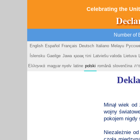
Celebrating the Unit
Decla
Number of 
English
Español
Français
Deutsch
Italiano
Melayu
Русски
Íslensku
Gaeilge
Jawa
қазақ тілі
Latviešu valoda
Lietuva
Ελληνικά
magyar nyelv
latine
polski
română
slovenčina
ภา
Dekla
Minął wiek od 
wojny światowe
pokojem nigdy s
Niezależnie od
czoła międzyn