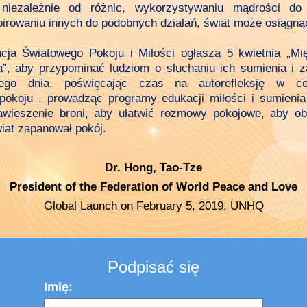
a niezależnie od różnic, wykorzystywaniu mądrości do
spirowaniu innych do podobnych działań, świat może osiągną
acja Światowego Pokoju i Miłości ogłasza 5 kwietnia „M
”, aby przypominać ludziom o słuchaniu ich sumienia i 
tego dnia, poświęcając czas na autorefleksję w cel
pokoju , prowadząc programy edukacji miłości i sumienia
wieszenie broni, aby ułatwić rozmowy pokojowe, aby ob
wiat zapanował pokój.
Dr. Hong, Tao-Tze
President of the Federation of World Peace and Love
Global Launch on February 5, 2019, UNHQ
Podpisać się
Imię: