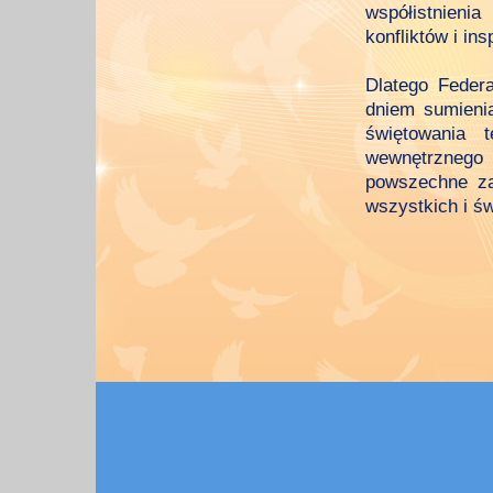
współistnieni
konfliktów i in
Dlatego Feder
dniem sumienia
świętowania 
wewnętrznego 
powszechne za
wszystkich i ś