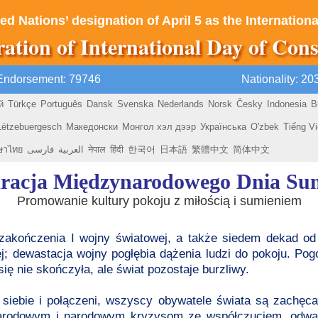
ed Nations’ designation of April 5 as the Internatio
ration of International Day of Cons
Endorsement: 79746
Nationality: 2
й
Türkçe
Português
Dansk
Svenska
Nederlands
Norsk
Česky
Indonesia
B
Lëtzebuergesch
Македонски
Монгол хэл дээр
Українська
O'zbek
Tiếng Vi
ษาไทย
فارسی
العربية
नेपाल
हिंदी
한국어
日本語
繁體中文
简体中文
racja Międzynarodowego Dnia Su
Promowanie kultury pokoju z miłością i sumieniem
zakończenia I wojny światowej, a także siedem dekad od
j; dewastacja wojny pogłębia dążenia ludzi do pokoju. Pog
ię nie skończyła, ale świat pozostaje burzliwy.
 siebie i połączeni, wszyscy obywatele świata są zachęca
arodowym i narodowym kryzysom ze współczuciem, odwa