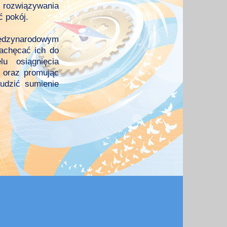
 rozwiązywania
ć pokój.
iędzynarodowym
zachęcać ich do
u osiągnięcia
 oraz promując
udzić sumienie