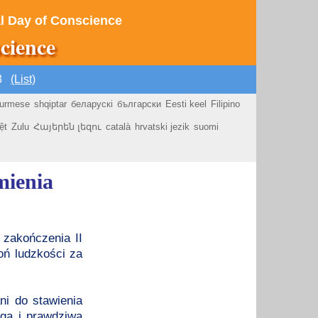
nal Day of Conscience
cience
03
(List)
urmese
shqiptar
беларускі
български
Eesti keel
Filipino
ệt
Zulu
Հայերեն լեզու
català
hrvatski jezik
suomi
mienia
 zakończenia II
oń ludzkości za
ni do stawienia
gą i prawdziwą