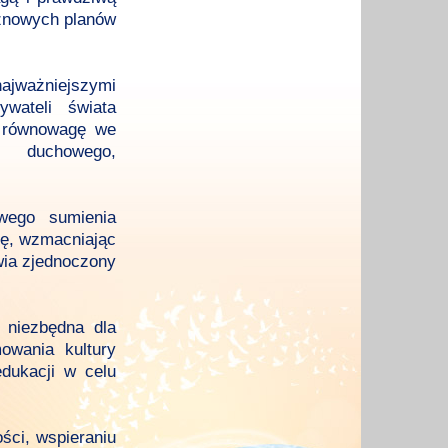
yznowych planów
ajważniejszymi
wateli świata
ć równowagę we
o, duchowego,
owego sumienia
ekę, wzmacniając
twia zjednoczony
t niezbędna dla
owania kultury
dukacji w celu
ści, wspieraniu