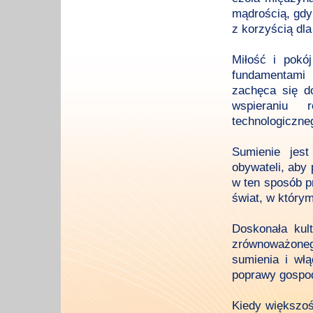
mądrością, gdy
z korzyścią dla
Miłość i pokó
fundamentami
zachęca się d
wspieraniu r
technologiczne
Sumienie jest
obywateli, aby 
w ten sposób pr
świat, w który
Doskonała kult
zrównoważoneg
sumienia i wł
poprawy gospod
Kiedy większoś