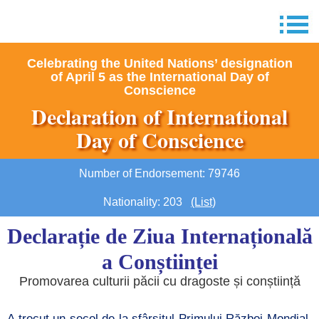
Celebrating the United Nations’ designation
of April 5 as the International Day of
Conscience
Declaration of International
Day of Conscience
Number of Endorsement: 79746
Nationality: 203
(List)
Declarație de Ziua Internațională
a Conștiinței
Promovarea culturii păcii cu dragoste și conștiință
A trecut un secol de la sfârșitul Primului Război Mondial,