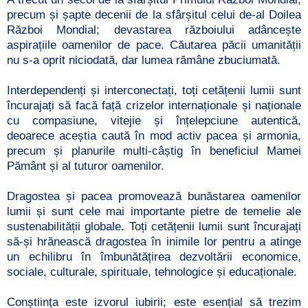
precum și șapte decenii de la sfârșitul celui de-al Doilea
Război Mondial; devastarea războiului adâncește
aspirațiile oamenilor de pace. Căutarea păcii umanității
nu s-a oprit niciodată, dar lumea rămâne zbuciumată.
Interdependenți și interconectați, toți cetățenii lumii sunt
încurajați să facă față crizelor internaționale și naționale
cu compasiune, vitejie și înțelepciune autentică,
deoarece aceștia caută în mod activ pacea și armonia,
precum și planurile multi-câștig în beneficiul Mamei
Pământ și al tuturor oamenilor.
Dragostea și pacea promovează bunăstarea oamenilor
lumii și sunt cele mai importante pietre de temelie ale
sustenabilității globale. Toți cetățenii lumii sunt încurajați
să-și hrănească dragostea în inimile lor pentru a atinge
un echilibru în îmbunătățirea dezvoltării economice,
sociale, culturale, spirituale, tehnologice și educaționale.
Conștiința este izvorul iubirii; este esențial să trezim