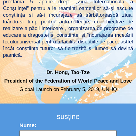
proclamă 5 aprilie drept „Ziua Internațională a
Conștiinței” pentru a le reaminti oamenilor să-și asculte
conștiința și să-i încurajeze să sărbătorească ziua,
luându-și timp pentru auto-reflecție, cu obiective de
realizare a păcii interioare , organizarea de programe de
educare a dragostei și conștiinței și încurajarea încetării
focului universal pentru a facilita discuțiile de pace, astfel
încât conștiința tuturor să fie trezită și lumea să devină
pașnică.
Dr. Hong, Tao-Tze
President of the Federation of World Peace and Love
Global Launch on February 5, 2019, UNHQ
susține
Nume: