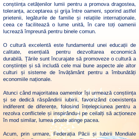
conștiința cetățenilor lumii pentru a promova dragostea,
toleranța, acceptarea și grija între oameni, sporind astfel
prietenii, legăturile de familie și relațiile internaționale,
ceea ce facilitează o lume unită, în care toți oamenii
lucrează împreună pentru binele comun.
O cultură excelentă este fundamentul unei educații de
calitate, esențială pentru dezvoltarea economică
durabilă. Țările sunt încurajate să promoveze o cultură a
conștiinței și să includă cele mai bune aspecte ale altor
culturi și sisteme de învățământ pentru a îmbunătăți
economiile naționale.
Atunci când majoritatea oamenilor își urmează conștiința
și se dedică răspândirii iubirii, favorizând coexistența
indiferent de diferențe, folosind înțelepciunea pentru a
rezolva conflictele și inspirându-i pe ceilalți să acționeze
în mod similar, lumea poate atinge pacea.
Acum, prin urmare, Federația Păcii și Iubirii Mondiale